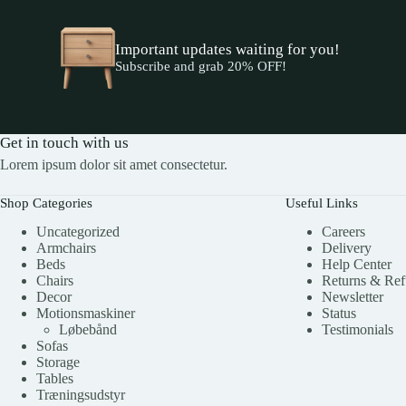
Important updates waiting for you!
Subscribe and grab 20% OFF!
Get in touch with us
Lorem ipsum dolor sit amet consectetur.
Shop Categories
Useful Links
Uncategorized
Careers
Armchairs
Delivery
Beds
Help Center
Chairs
Returns & Re
Decor
Newsletter
Motionsmaskiner
Status
Løbebånd
Testimonials
Sofas
Storage
Tables
Træningsudstyr