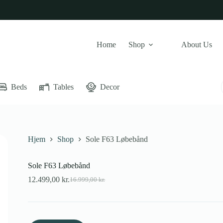
Home
Shop
About Us
Beds
Tables
Decor
Hjem
Shop
Sole F63 Løbebånd
Sole F63 Løbebånd
12.499,00
kr.
16.999,00
kr.
Den
Den
oprindelige
aktuelle
pris
pris
var:
er:
16.999,00 kr..
12.499,00 kr..