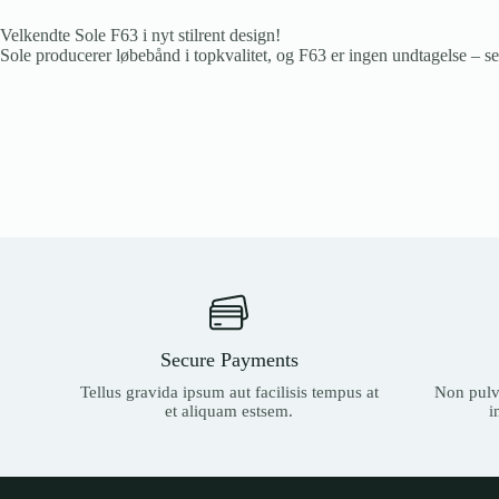
Velkendte Sole F63 i nyt stilrent design!
Sole producerer løbebånd i topkvalitet, og F63 er ingen undtagelse – sel
Secure Payments
Tellus gravida ipsum aut facilisis tempus at
Non pulvi
et aliquam estsem.
i