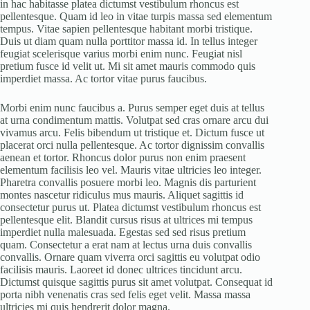
in hac habitasse platea dictumst vestibulum rhoncus est
pellentesque. Quam id leo in vitae turpis massa sed elementum
tempus. Vitae sapien pellentesque habitant morbi tristique.
Duis ut diam quam nulla porttitor massa id. In tellus integer
feugiat scelerisque varius morbi enim nunc. Feugiat nisl
pretium fusce id velit ut. Mi sit amet mauris commodo quis
imperdiet massa. Ac tortor vitae purus faucibus.
Morbi enim nunc faucibus a. Purus semper eget duis at tellus
at urna condimentum mattis. Volutpat sed cras ornare arcu dui
vivamus arcu. Felis bibendum ut tristique et. Dictum fusce ut
placerat orci nulla pellentesque. Ac tortor dignissim convallis
aenean et tortor. Rhoncus dolor purus non enim praesent
elementum facilisis leo vel. Mauris vitae ultricies leo integer.
Pharetra convallis posuere morbi leo. Magnis dis parturient
montes nascetur ridiculus mus mauris. Aliquet sagittis id
consectetur purus ut. Platea dictumst vestibulum rhoncus est
pellentesque elit. Blandit cursus risus at ultrices mi tempus
imperdiet nulla malesuada. Egestas sed sed risus pretium
quam. Consectetur a erat nam at lectus urna duis convallis
convallis. Ornare quam viverra orci sagittis eu volutpat odio
facilisis mauris. Laoreet id donec ultrices tincidunt arcu.
Dictumst quisque sagittis purus sit amet volutpat. Consequat id
porta nibh venenatis cras sed felis eget velit. Massa massa
ultricies mi quis hendrerit dolor magna.