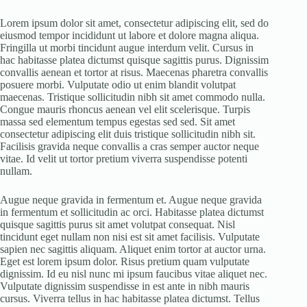
Lorem ipsum dolor sit amet, consectetur adipiscing elit, sed do
eiusmod tempor incididunt ut labore et dolore magna aliqua.
Fringilla ut morbi tincidunt augue interdum velit. Cursus in
hac habitasse platea dictumst quisque sagittis purus. Dignissim
convallis aenean et tortor at risus. Maecenas pharetra convallis
posuere morbi. Vulputate odio ut enim blandit volutpat
maecenas. Tristique sollicitudin nibh sit amet commodo nulla.
Congue mauris rhoncus aenean vel elit scelerisque. Turpis
massa sed elementum tempus egestas sed sed. Sit amet
consectetur adipiscing elit duis tristique sollicitudin nibh sit.
Facilisis gravida neque convallis a cras semper auctor neque
vitae. Id velit ut tortor pretium viverra suspendisse potenti
nullam.
Augue neque gravida in fermentum et. Augue neque gravida
in fermentum et sollicitudin ac orci. Habitasse platea dictumst
quisque sagittis purus sit amet volutpat consequat. Nisl
tincidunt eget nullam non nisi est sit amet facilisis. Vulputate
sapien nec sagittis aliquam. Aliquet enim tortor at auctor urna.
Eget est lorem ipsum dolor. Risus pretium quam vulputate
dignissim. Id eu nisl nunc mi ipsum faucibus vitae aliquet nec.
Vulputate dignissim suspendisse in est ante in nibh mauris
cursus. Viverra tellus in hac habitasse platea dictumst. Tellus