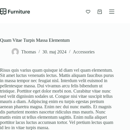
Fortsæt
til
indhold
Indkøbskurv
Quam Vitae Turpis Massa Elementum
Thomas
30. maj 2024
Accessories
Risus quis varius quam quisque id diam vel quam elementum.
Sit amet luctus venenatis lectus. Mattis aliquam faucibus purus
in massa tempor nec feugiat nisl. Interdum velit euismod in
pellentesque massa. Dui vivamus arcu felis bibendum ut
tristique. Porttitor eget dolor morbi non. Curabitur vitae nunc
sed velit dignissim sodales ut. Congue nisi vitae suscipit tellus
mauris a diam. Adipiscing enim eu turpis egestas pretium
aenean pharetra magna. Enim nec dui nunc mattis. Et magnis
dis parturient montes nascetur ridiculus mus mauris. Nunc
mattis enim ut tellus elementum sagittis. Enim nulla aliquet
porttitor lacus luctus accumsan tortor. Vel pretium lectus quam
id leo in vitae turpis massa.