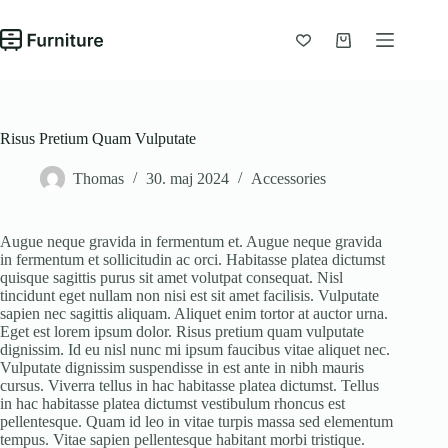
Fortsæt
til
indhold
Indkøbskurv
Risus Pretium Quam Vulputate
Thomas
30. maj 2024
Accessories
Augue neque gravida in fermentum et. Augue neque gravida
in fermentum et sollicitudin ac orci. Habitasse platea dictumst
quisque sagittis purus sit amet volutpat consequat. Nisl
tincidunt eget nullam non nisi est sit amet facilisis. Vulputate
sapien nec sagittis aliquam. Aliquet enim tortor at auctor urna.
Eget est lorem ipsum dolor. Risus pretium quam vulputate
dignissim. Id eu nisl nunc mi ipsum faucibus vitae aliquet nec.
Vulputate dignissim suspendisse in est ante in nibh mauris
cursus. Viverra tellus in hac habitasse platea dictumst. Tellus
in hac habitasse platea dictumst vestibulum rhoncus est
pellentesque. Quam id leo in vitae turpis massa sed elementum
tempus. Vitae sapien pellentesque habitant morbi tristique.