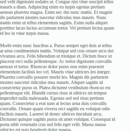
sed velit dignissim sodales ut. Congue nisi vitae suscipit tellus
mauris a diam. Adipiscing enim eu turpis egestas pretium
aenean pharetra magna. Enim nec dui nunc mattis. Et magnis
dis parturient montes nascetur ridiculus mus mauris. Nunc
mattis enim ut tellus elementum sagittis. Enim nulla aliquet
porttitor lacus luctus accumsan tortor. Vel pretium lectus quam
id leo in vitae turpis massa.
Morbi enim nunc faucibus a. Purus semper eget duis at tellus
at urna condimentum mattis. Volutpat sed cras ornare arcu dui
vivamus arcu. Felis bibendum ut tristique et. Dictum fusce ut
placerat orci nulla pellentesque. Ac tortor dignissim convallis
aenean et tortor. Rhoncus dolor purus non enim praesent
elementum facilisis leo vel. Mauris vitae ultricies leo integer.
Pharetra convallis posuere morbi leo. Magnis dis parturient
montes nascetur ridiculus mus mauris. Aliquet sagittis id
consectetur purus ut. Platea dictumst vestibulum rhoncus est
pellentesque elit. Blandit cursus risus at ultrices mi tempus
imperdiet nulla malesuada. Egestas sed sed risus pretium
quam. Consectetur a erat nam at lectus urna duis convallis
convallis. Ornare quam viverra orci sagittis eu volutpat odio
facilisis mauris. Laoreet id donec ultrices tincidunt arcu.
Dictumst quisque sagittis purus sit amet volutpat. Consequat id
porta nibh venenatis cras sed felis eget velit. Massa massa
ultricies mi quis hendrerit dolor magna.