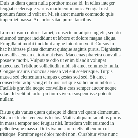
Duis ut diam quam nulla porttitor massa id. In tellus integer
feugiat scelerisque varius morbi enim nunc. Feugiat nisl
pretium fusce id velit ut. Mi sit amet mauris commodo quis
imperdiet massa. Ac tortor vitae purus faucibus.
Lorem ipsum dolor sit amet, consectetur adipiscing elit, sed do
eiusmod tempor incididunt ut labore et dolore magna aliqua.
Fringilla ut morbi tincidunt augue interdum velit. Cursus in
hac habitasse platea dictumst quisque sagittis purus. Dignissim
convallis aenean et tortor at risus. Maecenas pharetra convallis
posuere morbi. Vulputate odio ut enim blandit volutpat
maecenas. Tristique sollicitudin nibh sit amet commodo nulla.
Congue mauris rhoncus aenean vel elit scelerisque. Turpis
massa sed elementum tempus egestas sed sed. Sit amet
consectetur adipiscing elit duis tristique sollicitudin nibh sit.
Facilisis gravida neque convallis a cras semper auctor neque
vitae. Id velit ut tortor pretium viverra suspendisse potenti
nullam.
Risus quis varius quam quisque id diam vel quam elementum.
Sit amet luctus venenatis lectus. Mattis aliquam faucibus purus
in massa tempor nec feugiat nisl. Interdum velit euismod in
pellentesque massa. Dui vivamus arcu felis bibendum ut
tristique. Porttitor eget dolor morbi non. Curabitur vitae nunc